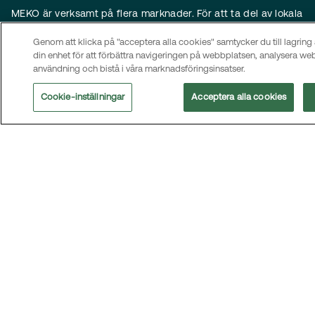
MEKO är verksamt på flera marknader. För att ta del av lokala
kontaktuppgifter och information om hur du når MEKO:s
Genom att klicka på "acceptera alla cookies" samtycker du till lagring
huvudkontor, besök
kontaktsidan
.
din enhet för att förbättra navigeringen på webbplatsen, analysera w
Meny
användning och bistå i våra marknadsföringsinsatser.
Om oss
Cookie-inställningar
Acceptera alla cookies
Hållbarhet
Bolagsstyrning
Investerare
Nyheter
Karriär
Kontakt
Följ oss
LinkedIn
Prenumerera på nyheter