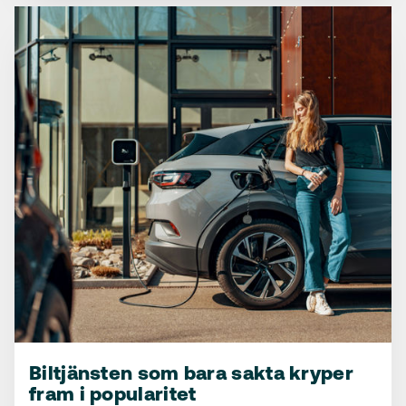
Biltjänsten som bara sakta kryper
fram i popularitet
Ny trend om hur vi ser på
Vi använder bilen oftare – och ser