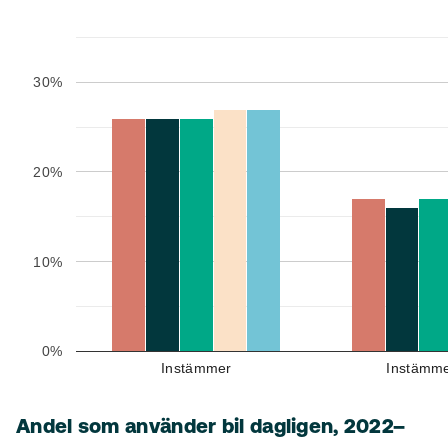
30%
20%
10%
0%
Instämmer
Instämme
Andel som använder bil dagligen, 2022–