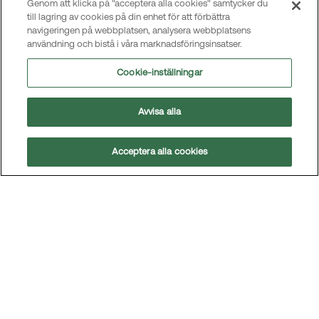
Genom att klicka på "acceptera alla cookies" samtycker du
Uppförandekod och kärnvärden
till lagring av cookies på din enhet för att förbättra
navigeringen på webbplatsen, analysera webbplatsens
Bolagsstyrningsdokument
användning och bistå i våra marknadsföringsinsatser.
Andra policyer, riktlinjer och instruktioner
Cookie-inställningar
Avvisa alla
Svensk kod för
bolagsstyrning
Acceptera alla cookies
Åk
till
toppe
Information om svensk kod för bolagsstyrning finns
på Kollegiet för Svensk Bolagsstyrnings hemsida;
www.bolagsstyrning.se
. Där återfinns för utländska
investerare även en beskrivning av den svenska
modellen för Corporate Governance (skriften
”Special Features of Swedish Corporate
Governance”).