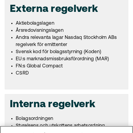
Externa regelverk
Aktiebolagslagen
Årsredovisningslagen
Andra relevanta lagar Nasdaq Stockholm ABs
regelverk för emittenter
Svensk kod för bolagsstyrning (Koden)
EU:s marknadsmissbruksförordning (MAR)
FN:s Global Compact
CSRD
Interna regelverk
Bolagsordningen
Styrelsens och utskottens arbetsordning
Styrelsens instruktion för vd och koncernchef