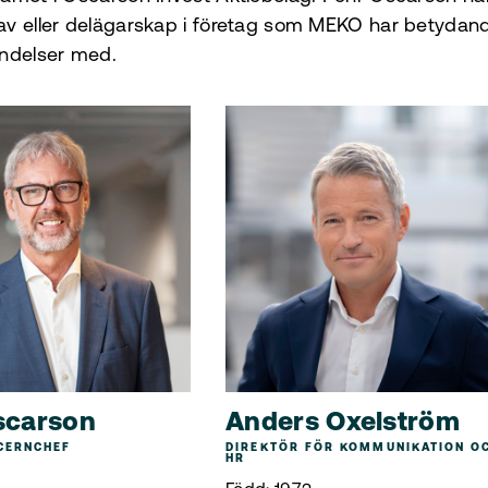
av eller delägarskap i företag som MEKO har betydan
indelser med.
scarson
Anders Oxelström
CERNCHEF
DIREKTÖR FÖR KOMMUNIKATION O
HR