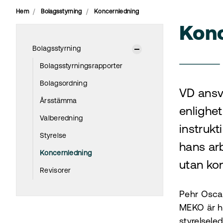
Hem
Bolagsstyrning
Koncernledning
Kon
Bolagsstyrning
Bolagsstyrningsrapporter
Bolagsordning
VD ansva
Årsstämma
enlighe
Valberedning
instrukt
Styrelse
hans arb
Koncernledning
utan ko
Revisorer
Pehr Oscar
MEKO är h
styrelsele