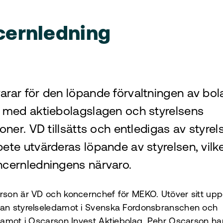
cernledning
rar för den löpande förvaltningen av bola
t med aktiebolagslagen och styrelsens
ioner. VD tillsätts och entledigas av styre
ete utvärderas löpande av styrelsen, vilke
ncernledningens närvaro.
son är VD och koncernchef för MEKO. Utöver sitt upp
an styrelseledamot i Svenska Fordonsbranschen och
damot i Oscarson Invest Aktiebolag. Pehr Oscarson ha