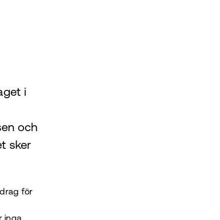
get i
lsen och
t sker
drag för
r inga