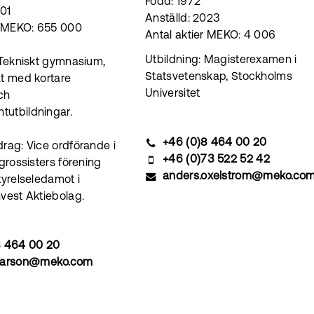
Född: 1972
001
Anställd: 2023
r MEKO: 655 000
Antal aktier MEKO: 4 006
Utbildning: Magisterexamen i
 Tekniskt gymnasium,
Statsvetenskap, Stockholms
t med kortare
Universitet
ch
utbildningar.
+46 (0)8 464 00 20
rag: Vice ordförande i
+46 (0)73 522 52 42
grossisters förening
anders.oxelstrom@meko.co
tyrelseledamot i
vest Aktiebolag.
8 464 00 20
carson@meko.com