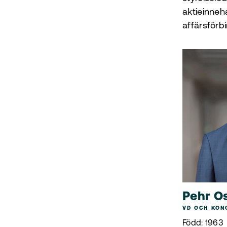
aktieinneh
affärsförb
Pehr O
VD OCH KON
Född: 1963