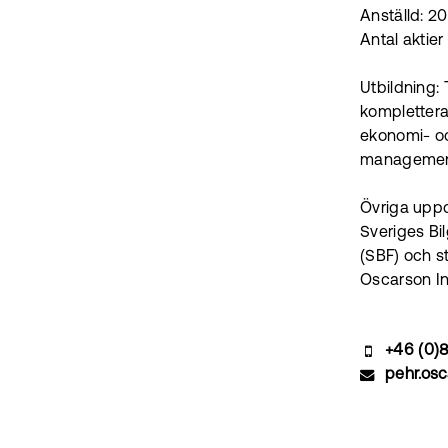
Anställd: 2
Antal aktie
Utbildning:
komplettera
ekonomi- o
management
Övriga uppd
Sveriges Bil
(SBF) och s
Oscarson In
+46 (0)
pehr.os