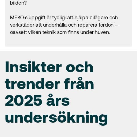
bilden?
MEKO:s uppgift är tydlig: att hjälpa bilägare och
verkstäder att underhålla och reparera fordon –
oavsett vilken teknik som finns under huven.
Insikter och
Insikter och
Insikter och
Insikter och
trender från
trender från
trender från
trender från
2025 års
2025 års
2025 års
2025 års
undersökning
undersökning
undersökning
undersökning