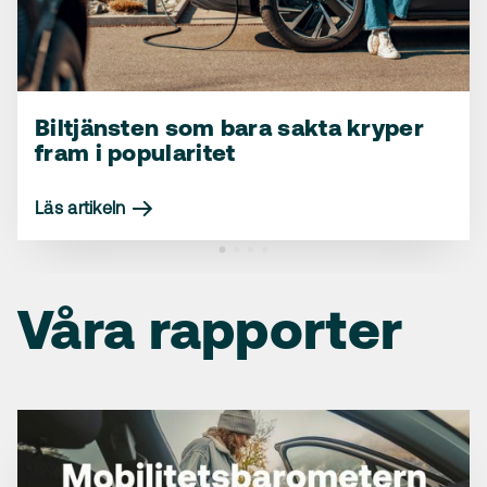
Biltjänsten som bara sakta kryper
fram i popularitet
Ny trend om hur vi ser på
Vi använder bilen oftare – och ser
betydelsen av bilmärken – och
den som viktigare
varifrån de kommer
Läs artikeln
Läs artikeln
Läs artikeln
Våra rapporter