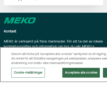
Kontakt
MEKO är verksamt på flera marknader. För att ta del av lokala
kontaktuppgifter och information om hur du når MEKO:s
huvudkontor, besök
kontaktsidan
.
Genom att klicka på "acceptera alla cookies" samtycker du till lagring
din enhet för att förbättra navigeringen på webbplatsen, analysera w
Meny
användning och bistå i våra marknadsföringsinsatser.
Om oss
Cookie-inställningar
Acceptera alla cookies
Hållbarhet
Bolagsstyrning
Investerare
Nyheter
Karriär