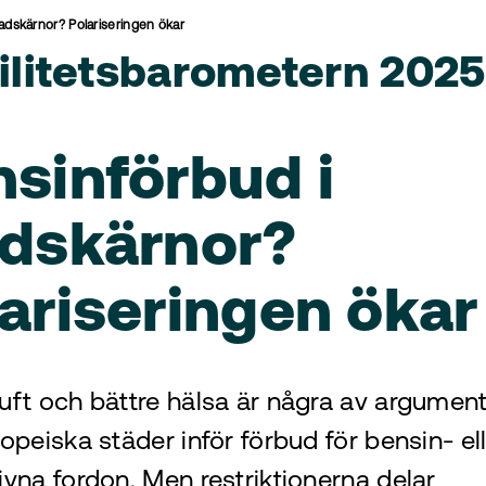
adskärnor? Polariseringen ökar
litetsbarometern 2025
sinförbud i
adskärnor?
ariseringen ökar
luft och bättre hälsa är några av argumen
ropeiska städer inför förbud för bensin- el
ivna fordon. Men restriktionerna delar