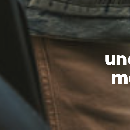
un
mo