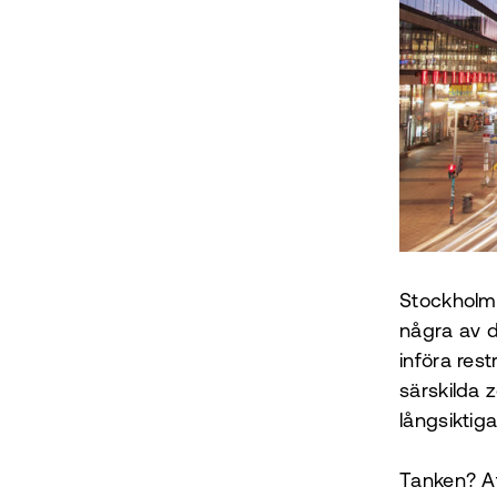
Stockholm
några av d
införa rest
särskilda 
långsiktig
Tanken? At