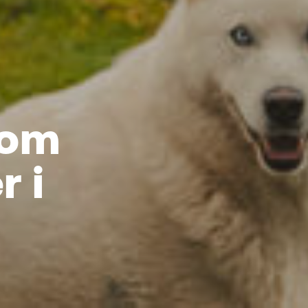
 om
r i