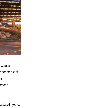
 bara
anerar att
om
d mer
atavtryck.