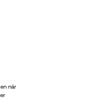
ten när
ler