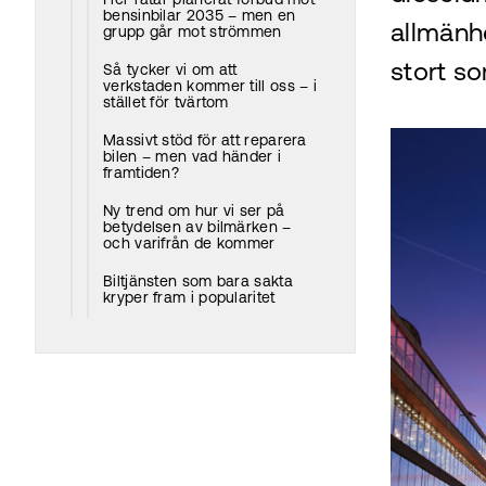
Fler ratar planerat förbud mot
bensinbilar 2035 – men en
allmänh
grupp går mot strömmen
stort s
Så tycker vi om att
verkstaden kommer till oss – i
stället för tvärtom
Massivt stöd för att reparera
bilen – men vad händer i
framtiden?
Ny trend om hur vi ser på
betydelsen av bilmärken –
och varifrån de kommer
Biltjänsten som bara sakta
kryper fram i popularitet