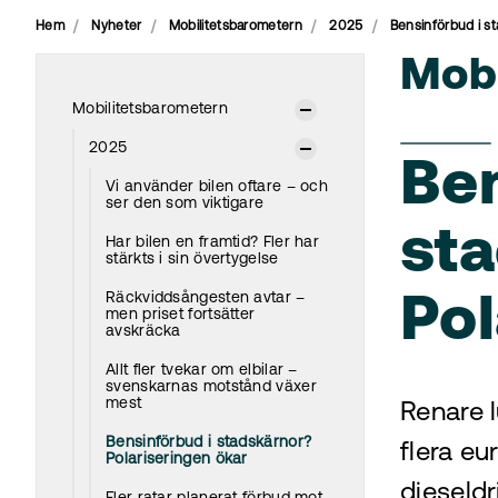
Hem
Nyheter
Mobilitetsbarometern
2025
Bensinförbud i st
Mobi
Mobilitetsbarometern
2025
Ben
Vi använder bilen oftare – och
ser den som viktigare
st
Har bilen en framtid? Fler har
stärkts i sin övertygelse
Räckviddsångesten avtar –
Pol
men priset fortsätter
avskräcka
Allt fler tvekar om elbilar –
svenskarnas motstånd växer
mest
Renare 
Bensinförbud i stadskärnor?
flera eu
Polariseringen ökar
dieseldr