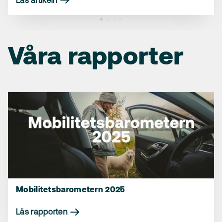
Läs artikeln
Läs artikeln
Läs artikeln
Våra rapporter
Mobilitetsbarometern 2025