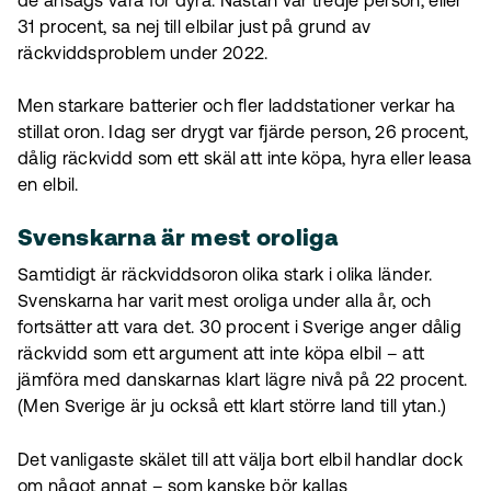
de ansågs vara för dyra. Nästan var tredje person, eller
31 procent, sa nej till elbilar just på grund av
räckviddsproblem under 2022.
Men starkare batterier och fler laddstationer verkar ha
stillat oron. Idag ser drygt var fjärde person, 26 procent,
dålig räckvidd som ett skäl att inte köpa, hyra eller leasa
en elbil.
Svenskarna är mest oroliga
Samtidigt är räckviddsoron olika stark i olika länder.
Svenskarna har varit mest oroliga under alla år, och
fortsätter att vara det. 30 procent i Sverige anger dålig
räckvidd som ett argument att inte köpa elbil – att
jämföra med danskarnas klart lägre nivå på 22 procent.
(Men Sverige är ju också ett klart större land till ytan.)
Det vanligaste skälet till att välja bort elbil handlar dock
om något annat – som kanske bör kallas