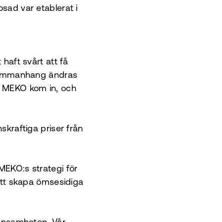
osad var etablerat i
 haft svårt att få
e sammanhang ändras
n MEKO kom in, och
skraftiga priser från
MEKO:s strategi för
 att skapa ömsesidiga