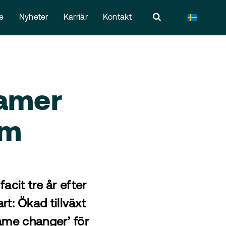
re
Nyheter
Karriär
Kontakt
gamer
um
acit tre år efter
t: Ökad tillväxt
game changer’ för