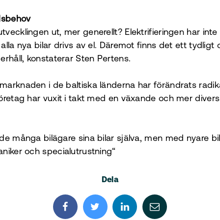
dsbehov
vecklingen ut, mer generellt? Elektrifieringen har int
lla nya bilar drivs av el. Däremot finns det ett tydli
erhåll, konstaterar Sten Pertens.
arknaden i de baltiska länderna har förändrats radik
öretag har vuxit i takt med en växande och mer diversi
de många bilägare sina bilar själva, men med nyare bil
niker och specialutrustning“
Dela