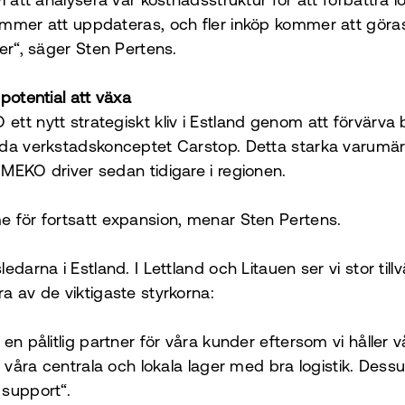
i att analysera vår kostnadsstruktur för att förbättra
ommer att uppdateras, och fler inköp kommer att gör
er“, säger Sten Pertens.
potential att växa
tt nytt strategiskt kliv i Estland genom att förvärva 
da verkstadskonceptet Carstop. Detta starka varumärke
MEKO driver sedan tidigare i regionen.
 för fortsatt expansion, menar Sten Pertens.
edarna i Estland. I Lettland och Litauen ser vi stor till
a av de viktigaste styrkorna:
en pålitlig partner för våra kunder eftersom vi håller v
n våra centrala och lokala lager med bra logistik. Dessu
 support“.