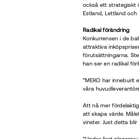
också ett strategiskt 
Estland, Lettland och 
Radikal förändring
Konkurrensen i de balt
attraktiva inköpspris
förutsättningarna. S
han ser en radikal för
”MEKO har inneburit en
våra huvudleverantöre
Att nå mer fördelakti
att skapa värde. Målet
vinster. Just detta bli