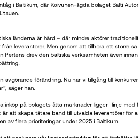
intåg i Baltikum, där Koivunen-ägda bolaget Balti Auto
Litauen.
iska länderna är hård – där mindre aktörer traditionellt
er från leverantörer. Men genom att tillhöra ett störr
ten Pertens drev den baltiska verksamheten även inna
bättring.
 avgörande förändring. Nu har vi tillgång till konkurren
r”, säger han.
ga inköp på bolagets åtta marknader ligger i linje med 
 är att skapa tätare band till utvalda leverantörer för
r en av flera prioriteringar under 2025 i Baltikum.