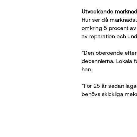
Utvecklande markna
Hur ser då marknadsut
omkring 5 procent av a
av reparation och und
“Den oberoende efterm
decennierna. Lokala f
han.
“För 25 år sedan laga
behövs skickliga meka