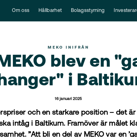
Om oss
Hållbarhet
Bolagsstyrning
Investera
MEKO INIFRÅN
MEKO blev en "
hanger" i Baltik
16 januari 2025
rspriser och en starkare position – det är f
ka intåg i Baltikum. Framöver är målet klar
samhet. ”Att bli en del av MEKO var en ’