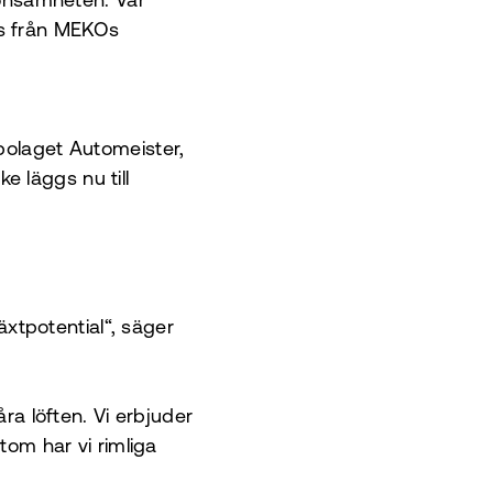
 lönsamheten. Vår
as från MEKOs
bolaget Automeister,
 läggs nu till
växtpotential“, säger
åra löften. Vi erbjuder
tom har vi rimliga