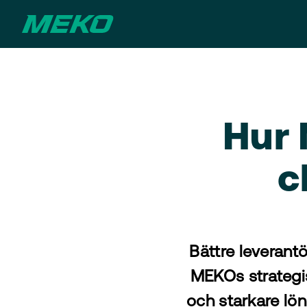
Hur 
c
Bättre leverantö
MEKOs strategis
och starkare lön