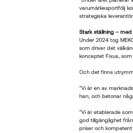
“Under året planerar v
varumärkesportfölj k
strategiska leverantör
Stark ställning – med 
Under 2024 tog MEKO e
som driver det välkän
konceptet Fixus, som 
Och det finns utrymme
“Vi är en av marknadsl
han, och betonar någr
“Vi är etablerade som 
god tillgänglighet frå
priser och kompetent