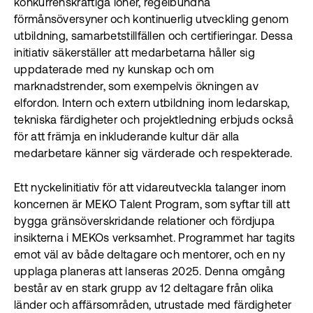
konkurrenskraftiga löner, regelbundna
förmånsöversyner och kontinuerlig utveckling genom
utbildning, samarbetstillfällen och certifieringar. Dessa
initiativ säkerställer att medarbetarna håller sig
uppdaterade med ny kunskap och om
marknadstrender, som exempelvis ökningen av
elfordon. Intern och extern utbildning inom ledarskap,
tekniska färdigheter och projektledning erbjuds också
för att främja en inkluderande kultur där alla
medarbetare känner sig värderade och respekterade.
Ett nyckelinitiativ för att vidareutveckla talanger inom
koncernen är MEKO Talent Program, som syftar till att
bygga gränsöverskridande relationer och fördjupa
insikterna i MEKOs verksamhet. Programmet har tagits
emot väl av både deltagare och mentorer, och en ny
upplaga planeras att lanseras 2025. Denna omgång
består av en stark grupp av 12 deltagare från olika
länder och affärsområden, utrustade med färdigheter