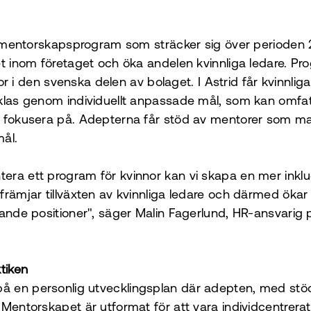
gt mentorskapsprogram som sträcker sig över perioden
et inom företaget och öka andelen kvinnliga ledare. Pr
innor i den svenska delen av bolaget. I Astrid får kvinnl
klas genom individuellt anpassade mål, som kan omfat
l fokusera på. Adepterna får stöd av mentorer som ma
ål.
era ett program för kvinnor kan vi skapa en mer ink
främjar tillväxten av kvinnliga ledare och därmed ök
dande positioner", säger Malin Fagerlund, HR-ansvari
tiken
 en personlig utvecklingsplan där adepten, med stöd
Mentorskapet är utformat för att vara individcentrerat