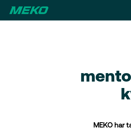
mentor
k
MEKO har ta