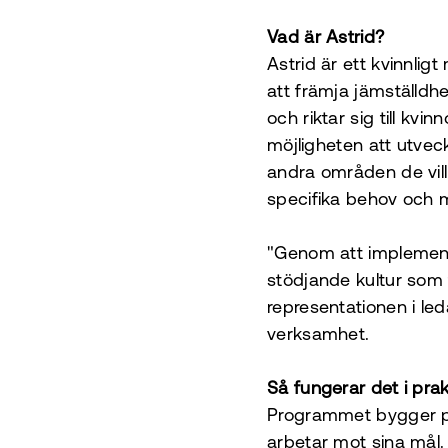
Vad är Astrid?
Astrid är ett kvinnli
att främja jämställdh
och riktar sig till kv
möjligheten att utvec
andra områden de vil
specifika behov och m
"Genom att implement
stödjande kultur som 
representationen i le
verksamhet.
Så fungerar det i prak
Programmet bygger på
arbetar mot sina mål. 