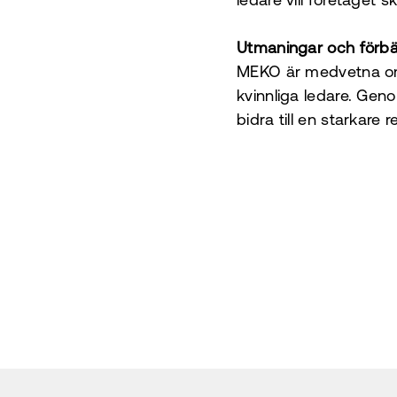
ledare vill företaget
Utmaningar och förbä
MEKO är medvetna om a
kvinnliga ledare. Ge
bidra till en starkare