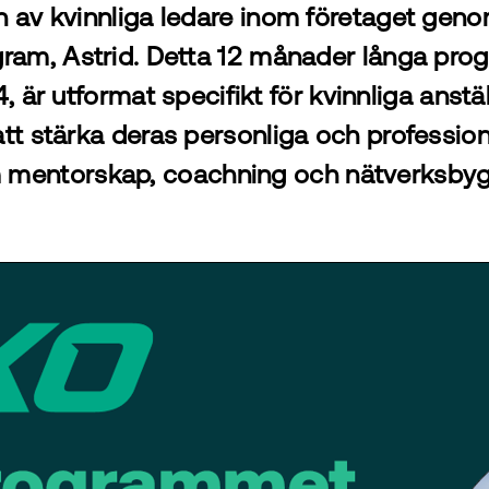
 av kvinnliga ledare inom företaget genom
am, Astrid. Detta 12 månader långa prog
är utformat specifikt för kvinnliga anst
 att stärka deras personliga och professio
mentorskap, coachning och nätverksby