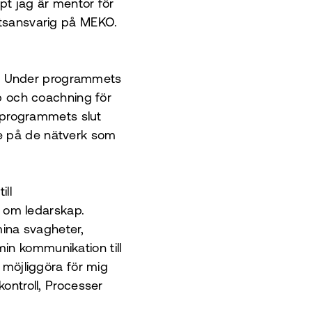
t jag är mentor för
hetsansvarig på MEKO.
5. Under programmets
 och coachning för
er programmets slut
re på de nätverk som
ill
 om ledarskap.
ina svagheter,
in kommunikation till
h möjliggöra för mig
kontroll, Processer