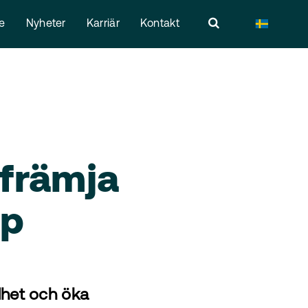
re
Nyheter
Karriär
Kontakt
 främja
ap
dhet och öka