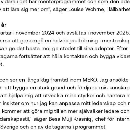
vidare i det här mentorprogrammet och som den adep
av att lära sig mer om”, säger Louise Wohrne, Hållbar
 år
artar i november 2024 och avslutas i november 202
rna att genomgå en halvdagsutbildning i mentorskap
 kan ge det bästa möjliga stödet till sina adepter. Eft
agarna fortsätter att hålla kontakten och bygga vida
t.
och ser en långsiktig framtid inom MEKO. Jag ansökte t
 att bygga en stark grund och fördjupa min kunskap
t hjälpa mig att utveckla mina styrkor och hantera m
 insikter om hur jag kan anpassa mitt ledarskap och m
ta kommer att göra mig till en mer självsäker ledare oc
arskapsstil," säger Besa Muji Krasniqi, chef för Intern
Sverige och en av deltagarna i programmet.