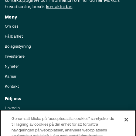
kontaktuppgifter och information om hur du når MEKO:s
huvudkontor, besök
kontaktsidan
.
Meny
Om oss
Hållbarhet
Bolagsstyrning
Investerare
Nyheter
Karriär
Kontakt
Följ oss
LinkedIn
Prenumerera på nyheter
Genom att klicka på "acceptera alla cookies" samtycker du
till lagring av cookies på din enhet för att förbättra
navigeringen på webbplatsen, analysera webbplatsens
Integritet