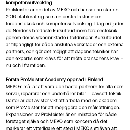
kompetensutveckling
ProMeister är en del av MEKO och har sedan starten
2016 etablerat sig som en central aktör inom
fordonsteknik och kompetensutveckling. Idag erbjuder
de Nordens bredaste kursutbud inom fordonsteknik
genom deras yrkesinriktade utbildningar. Kursutbudet
är tillgängligt för både anslutna verkstäder och externa
partners, och gör det möjligt att dagens tekniker har
den expertis som krävs för att möta branschens krav –
nu och i framtiden.
Första ProMeister Academy öppnad i Finland
MEKO:s mål är att vara den bästa partnern för alla som
servar, reparerar och underhåller bilar – oavsett teknik.
Därför är det av stor vikt att arbeta med en akademi
som ProMeister för att möjliggöra den målsättningen.
Expansionen av ProMeister är en milstolpe för både
företaget själva och MEKO som koncern då det
markerar ett ytterligare ett steg i MEKO:s strävan att