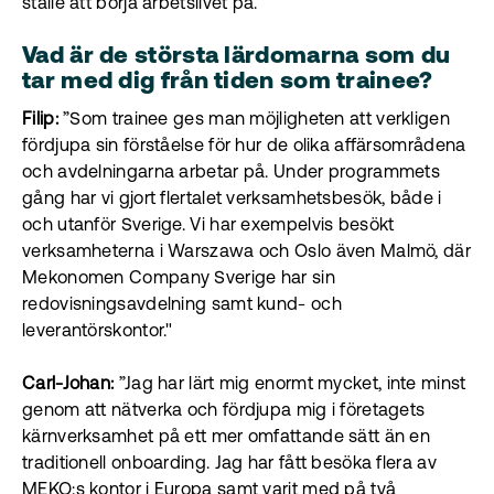
ställe att börja arbetslivet på."
Vad är de största lärdomarna som du
tar med dig från tiden som trainee?
Filip:
”Som trainee ges man möjligheten att verkligen
fördjupa sin förståelse för hur de olika affärsområdena
och avdelningarna arbetar på. Under programmets
gång har vi gjort flertalet verksamhetsbesök, både i
och utanför Sverige. Vi har exempelvis besökt
verksamheterna i Warszawa och Oslo även Malmö, där
Mekonomen Company Sverige har sin
redovisningsavdelning samt kund- och
leverantörskontor."
Carl-Johan:
”Jag har lärt mig enormt mycket, inte minst
genom att nätverka och fördjupa mig i företagets
kärnverksamhet på ett mer omfattande sätt än en
traditionell onboarding. Jag har fått besöka flera av
MEKO:s kontor i Europa samt varit med på två