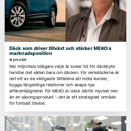
Däck som driver tillväxt och stärker MEKO:s
marknadsposition
18 juni 2026
När miljontals bilägare varje år bokar tid för däckbyte
handlar det sällan bara om däcken. För verkstäderna är
det ett av de viktigaste tillfällena att möta kunder,
bygga långsiktiga relationer och skapa nya
affärsmöjligheter. För MEKO är däck därför mycket mer
än en säsongsprodukt – det är ett strategiskt område
för fortsatt tillväxt.